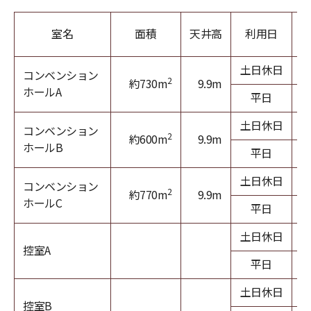
室名
面積
天井高
利用日
(
土日休日
1
コンベンション
2
約730m
9.9m
ホールA
平日
1
土日休日
1
コンベンション
2
約600m
9.9m
ホールB
平日
土日休日
1
コンベンション
2
約770m
9.9m
ホールC
平日
1
土日休日
控室A
平日
土日休日
控室B