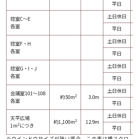
平日
土日休日
控室C～E
各室
平日
土日休日
控室F・H
各室
平日
土日休日
控室G・I・J
各室
平日
土日休日
会議室101～108
2
約50m
3.0m
各室
平日
土日休日
天平広場
2
約1,100m
12.9m
2
1m
につき
平日