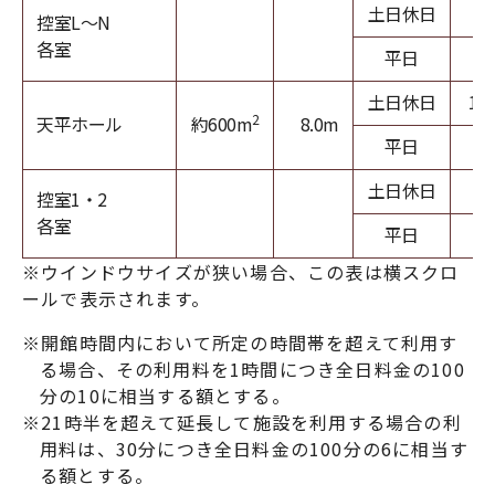
土日休日
控室L～N
各室
平日
土日休日
11
2
天平ホール
約600m
8.0m
平日
9
土日休日
控室1・2
各室
平日
※開館時間内において所定の時間帯を超えて利用す
る場合、その利用料を1時間につき全日料金の100
分の10に相当する額とする。
※21時半を超えて延長して施設を利用する場合の利
用料は、30分につき全日料金の100分の6に相当す
る額とする。