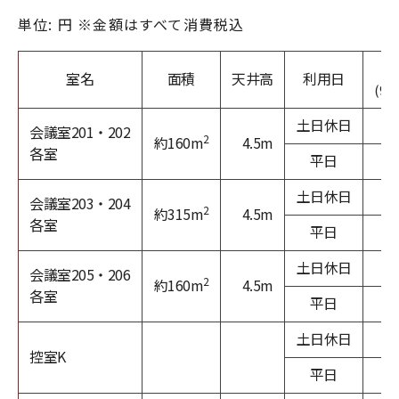
単位: 円 ※金額はすべて消費税込
室名
面積
天井高
利用日
(9～
土日休日
2
会議室201・202
2
約160m
4.5m
各室
平日
2
土日休日
5
会議室203・204
2
約315m
4.5m
各室
平日
4
土日休日
2
会議室205・206
2
約160m
4.5m
各室
平日
2
土日休日
控室K
平日